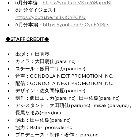
5月分本編：
https://youtu.be/Kxr768apVBI
6月分ダイジェスト：
https://youtu.be/1s3KlCnPCKU
6月分本編：
https://youtu.be/bCyeEYlSjts
◆STAFF CREDIT◆
出演：戸田真琴
カメラ：大田萌佳(para,inc)
スチール：飯田エリカ(para,inc)
音声：GONDOLA NEXT PROMOTION INC.
配信：GONDOLA NEXT PROMOTION INC.
デザイン：佐久間静夏(para,inc)
制作：飯田エリカ(para,inc) , 田中佑樹(para,inc)
アシスタント：大田萌佳(para,inc) , misaki(para,inc) ,
長尾たまみ(para,inc) 
演出：田中佑樹(para,inc)
協力：Bstar  poolside,inc
プロデュース・制作・著作： para,inc