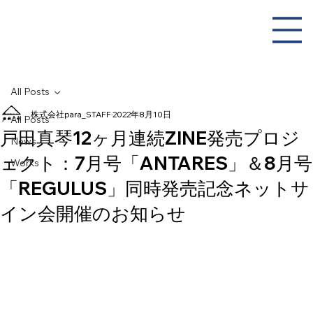
All Posts
株式会社para_STAFF
2022年8月10日
All Posts
戸田真琴12ヶ月連続ZINE発売プロジ
News
ェクト：7月号「ANTARES」＆8月号
Works
「REGULUS」同時発売記念ネットサ
イン会開催のお知らせ