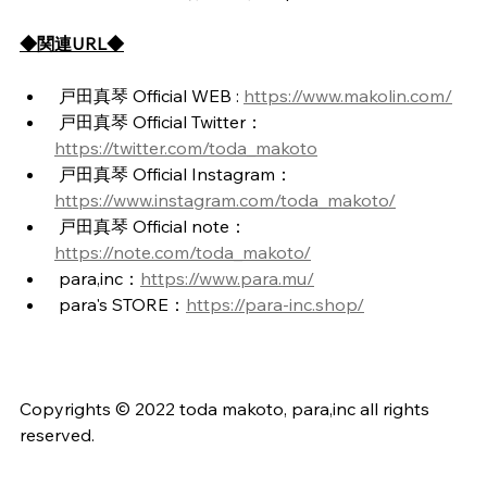
◆関連URL◆
 戸田真琴 Official WEB : 
https://www.makolin.com/
 戸田真琴 Official Twitter：
https://twitter.com/toda_makoto
 戸田真琴 Official Instagram：
https://www.instagram.com/toda_makoto/
 戸田真琴 Official note：
https://note.com/toda_makoto/
 para,inc：
https://www.para.mu/
 para's STORE：
https://para-inc.shop/
Copyrights © 2022 toda makoto, para,inc all rights 
reserved.