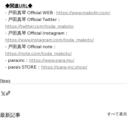
◆関連URL◆
- 戸田真琴 Official WEB : 
https://www.makolin.com/
- 戸田真琴 Official Twitter：
https://twitter.com/toda_makoto
- 戸田真琴 Official Instagram：
https://www.instagram.com/toda_makoto/
- 戸田真琴 Official note：
https://note.com/toda_makoto/
- para,inc：
https://www.para.mu/
- para's STORE：
https://para-inc.shop/
News
すべて表示
最新記事