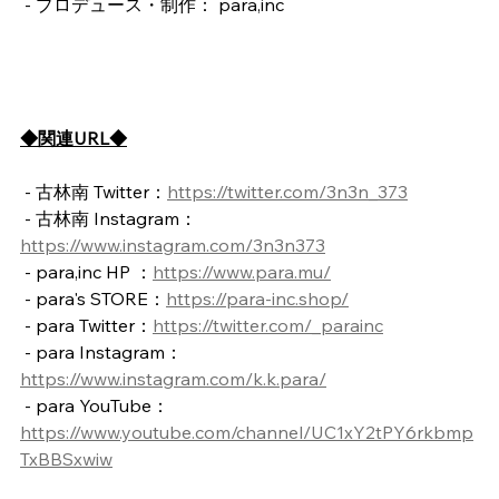
 - プロデュース・制作： para,inc
◆関連URL◆
 - 古林南 Twitter：
https://twitter.com/3n3n_373
 - 古林南 Instagram：
https://www.instagram.com/3n3n373
 - para,inc HP ：
https://www.para.mu/
 - para's STORE：
https://para-inc.shop/
 - para Twitter：
https://twitter.com/_parainc
 - para Instagram：
https://www.instagram.com/k.k.para/
 - para YouTube：
https://www.youtube.com/channel/UC1xY2tPY6rkbmp
TxBBSxwiw