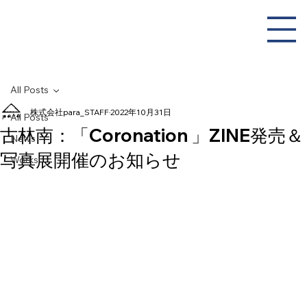
All Posts
株式会社para_STAFF
2022年10月31日
All Posts
古林南：「Coronation 」ZINE発売＆
News
写真展開催のお知らせ
Works