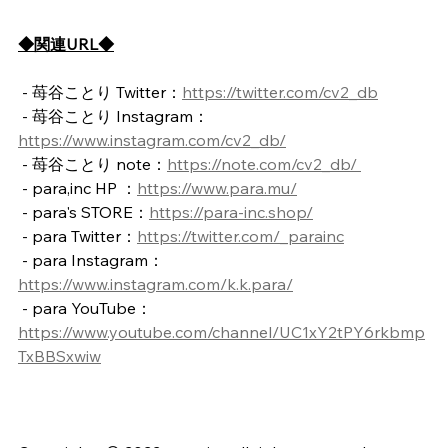
◆関連URL◆
 - 苺谷ことり Twitter：
https://twitter.com/cv2_db
 - 苺谷ことり Instagram：
https://www.instagram.com/cv2_db/
 - 苺谷ことり note：
https://note.com/cv2_db/ 
 - para,inc HP ：
https://www.para.mu/
 - para's STORE：
https://para-inc.shop/
 - para Twitter：
https://twitter.com/_parainc
 - para Instagram：
https://www.instagram.com/k.k.para/
 - para YouTube：
https://www.youtube.com/channel/UC1xY2tPY6rkbmp
TxBBSxwiw