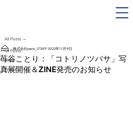
All Posts
株式会社para_STAFF
2022年11月9日
All Posts
苺谷ことり：「コトリノツバサ」写
News
真展開催＆ZINE発売のお知らせ
Works