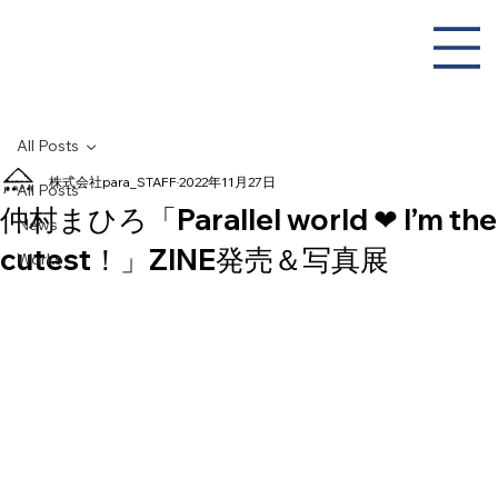
All Posts
株式会社para_STAFF
2022年11月27日
All Posts
仲村まひろ「Parallel world ❤︎ I’m the
News
cutest！」ZINE発売＆写真展
Works