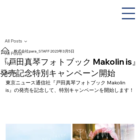
All Posts
株式会社para_STAFF
2023年3月5日
All Posts
『戸田真琴フォトブック Makolin is』
News
発売記念特別キャンペーン開始
Works
東京ニュース通信社『戸田真琴フォトブック Makolin 
is』の発売を記念して、特別キャンペーンを開始します！