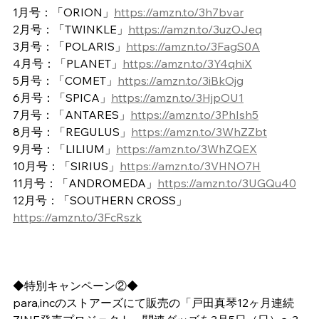
1月号：「ORION」
https://amzn.to/3h7bvar
2月号：「TWINKLE」
https://amzn.to/3uzOJeq
3月号：「POLARIS」
https://amzn.to/3FagS0A
4月号：「PLANET」
https://amzn.to/3Y4qhiX
5月号：「COMET」
https://amzn.to/3iBkOjg
6月号：「SPICA」
https://amzn.to/3HjpOU1
7月号：「ANTARES」
https://amzn.to/3PhIsh5
8月号：「REGULUS」
https://amzn.to/3WhZZbt
9月号：「LILIUM」
https://amzn.to/3WhZQEX
10月号：「SIRIUS」
https://amzn.to/3VHNO7H
11月号：「ANDROMEDA」
https://amzn.to/3UGQu40
12月号：「SOUTHERN CROSS」
https://amzn.to/3FcRszk
◆特別キャンペーン②◆
para,incのストアーズにて販売の「戸田真琴12ヶ月連続