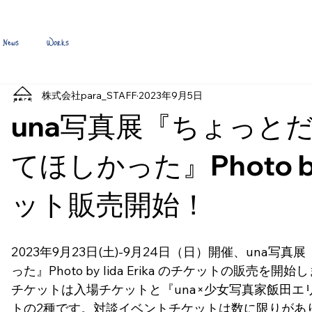
News
Works
株式会社para_STAFF
2023年9月5日
una写真展『ちょっと
てほしかった』Photo by I
ット販売開始！
2023年9月23日(土)-9月24日（日）開催、una
った』Photo by Iida Erika のチケットの販売を開
チケットは入場チケットと『una×少女写真家飯田エ
トの2種です。対談イベントチケットは数に限りがあ