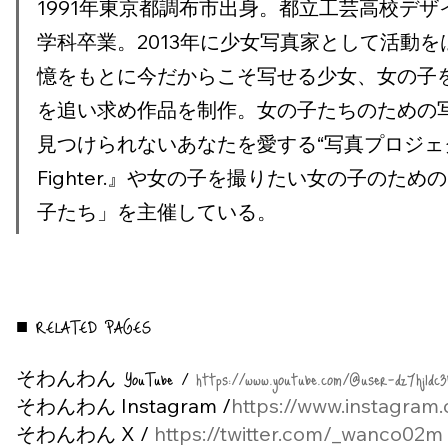
1991年東京都調布市出身。都立工芸高校デ
学科卒業。2013年に少女写真家として活動
憶をもとに今だからこそ写せる少女、女の子を
を追い求め作品を制作。女の子たちのための
見つけられないあなたを愛する“写真プロジェクト『I’m
Fighter.』や女の子を撮りたい女の子のた
子たち」を主催している。
■ RELATED PAGES
そわんわん YouTube /
https://www.youtube.com/@user-dz7hj1dc3
そわんわん Instagram /
https://www.instagra
そわんわん X / 
https://twitter.com/_wanco02m