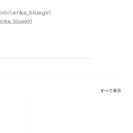
m/i.erika_bluegirl
rika_bluegirl⁠
すべて表示