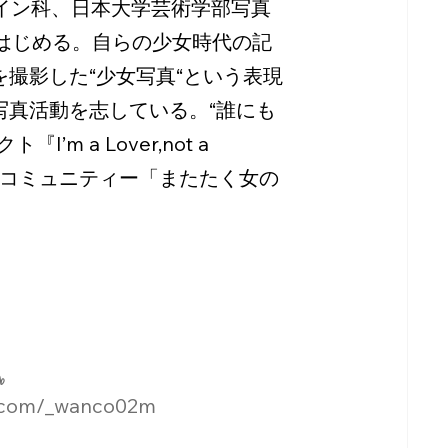
ザイン科、日本大学芸術学部写真
をはじめる。自らの少女時代の記
撮影した“少女写真“という表現
写真活動を志している。“誰にも
 a Lover,not a 
めのコミュニティー「またたく女の
b
m.com/_wanco02m