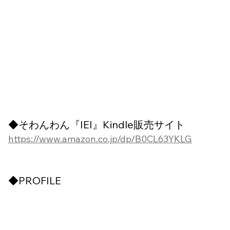
◆そわんわん『IEI』Kindle販売サイト
https://www.amazon.co.jp/dp/B0CL63YKLG
◆PROFILE