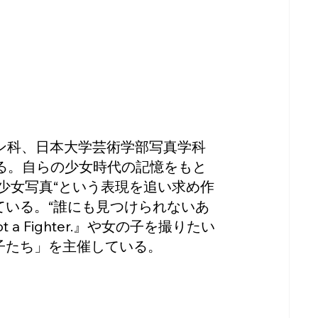
イン科、日本大学芸術学部写真学科
める。自らの少女時代の記憶をもと
少女写真“という表現を追い求め作
ている。“誰にも見つけられないあ
t a Fighter.』や女の子を撮りたい
子たち」を主催している。