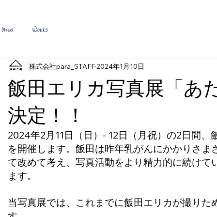
News
Works
株式会社para_STAFF
2024年1月10日
飯田エリカ写真展「あ
決定！！
2024年2月11日（日）- 12日（月祝）の2日
を開催します。飯田は昨年乳がんにかかりさま
て改めて考え、写真活動をより精力的に続けて
ます。
当写真展では、これまでに飯田エリカが撮りた
す。